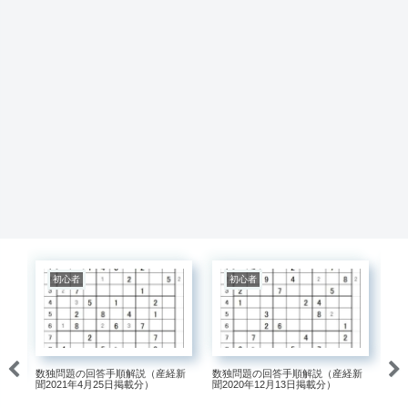
初心者
初心者
数独問題の回答手順解説（産経新
数独問題の回答手順解説（産経新
数
聞2021年4月25日掲載分）
聞2020年12月13日掲載分）
（
説
掲