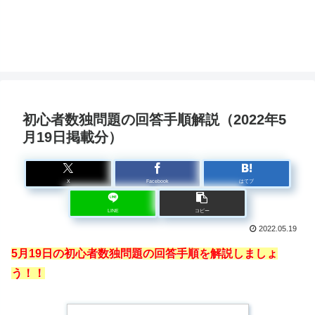
2
初心者数独問題の回答手順解説（2022年5
月19日掲載分）
X
Facebook
はてブ
LINE
コピー
2022.05.19
5月19日の初心者数独問題の回答手順を解説しましょ
う！！