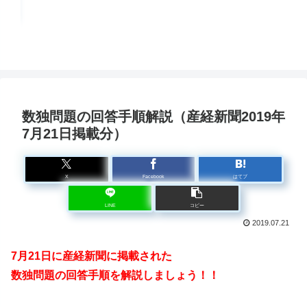
説
4
数独問題の回答手順解説（産経新聞2019年
7月21日掲載分）
X
Facebook
はてブ
LINE
コピー
2019.07.21
7月21
日に産経新聞に掲載された
数独問題の回答手順を解説しましょう！！