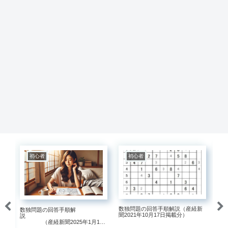
初心者
初心者
数独問題の回答手順解説（産経新
産経
数独問題の回答手順解
聞2021年10月17日掲載分）
掲
説
（産経新聞2025年1月12
日掲載分）