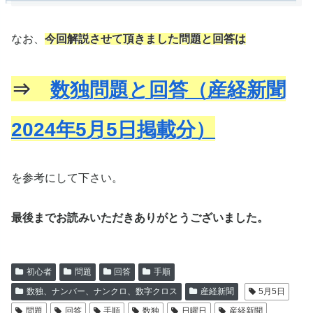
なお、
今回解説させて頂きました問題と回答は
⇒
数独問題と回答（産経新聞
2024年5月5日掲載分）
を参考にして下さい。
最後までお読みいただきありがとうございました。
初心者
問題
回答
手順
数独、ナンバー、ナンクロ、数字クロス
産経新聞
5月5日
問題
回答
手順
数独
日曜日
産経新聞