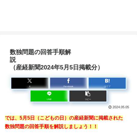
（
日
数独問題の回答手順解
説
（産経新聞2024年5月5日掲載分）
X
Facebook
はてブ
LINE
コピー
2024.05.05
では、5月5日（こどもの日）の産経新聞に掲載された
数独問題の回答手順を解説しましょう！！