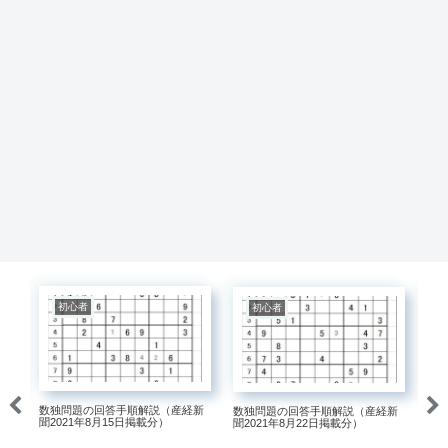
初心者
初心者
数独問題の回答手順解説（産経新
数独問題の回答手順解説（産経新
説
聞2021年8月15日掲載分）
聞2021年8月22日掲載分）
数
30