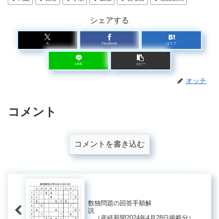
シェアする
X
Facebook
はてブ
LINE
コピー
オッチ
コメント
コメントを書き込む
数独問題の回答手順解
説
（産経新聞2024年4月28日掲載分）