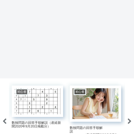
初心者
初心者
数独問題の回答手順解説（産経新
数
説
聞2020年9月20日掲載分）
数独問題の回答手順解
7
（
説
掲