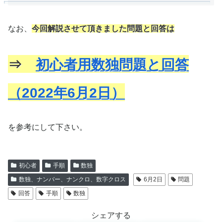
なお、
今回解説させて頂きました問題と回答は
⇒
初心者用数独問題と回答
（2022年6月2日）
を参考にして下さい。
初心者
手順
数独
数独、ナンバー、ナンクロ、数字クロス
6月2日
問題
回答
手順
数独
シェアする