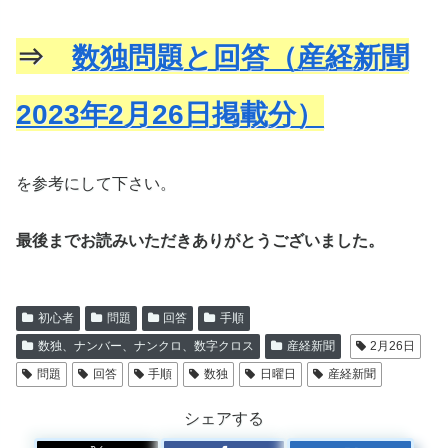
⇒
数独問題と回答（産経新聞
2023年2月26日掲載分）
を参考にして下さい。
最後までお読みいただきありがとうございました。
初心者
問題
回答
手順
数独、ナンバー、ナンクロ、数字クロス
産経新聞
2月26日
問題
回答
手順
数独
日曜日
産経新聞
シェアする