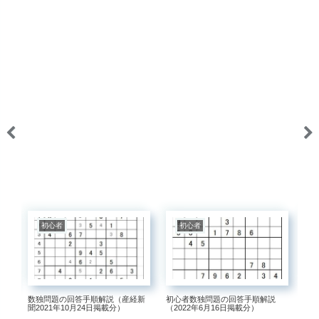
初心者
初心者
数独問題の回答手順解説（産経新
初心者数独問題の回答手順解説
初
説
聞2021年10月24日掲載分）
（2022年6月16日掲載分）
（2
5