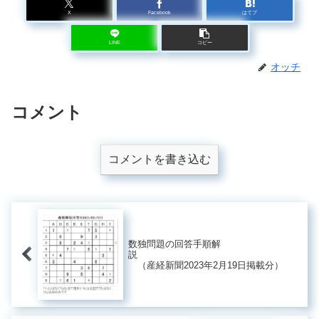
X
Facebook
はてブ
LINE
コピー
オッチ
コメント
コメントを書き込む
数独問題の回答手順解
説
（産経新聞2023年2月19日掲載分）