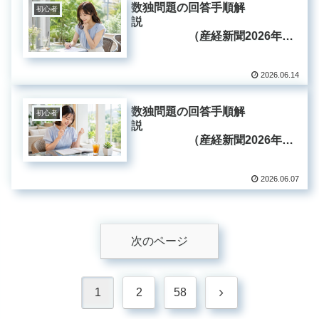
数独問題の回答手順解
初心者
説
（産経新聞2026年6
月14日掲載分）
2026.06.14
数独問題の回答手順解
初心者
説
（産経新聞2026年6
月7日掲載分）
2026.06.07
次のページ
次
1
2
58