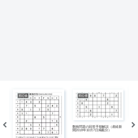
初心者
初心者
数独問題の回答手順解説（産経新
新
数
聞2018年10月7日掲載分）
聞2