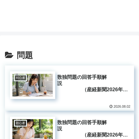
問題
数独問題の回答手順解
初心者
説
（産経新聞2026年8
月2日掲載分）
2026.08.02
数独問題の回答手順解
初心者
説
（産経新聞2026年7