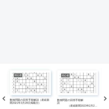
初心者
初心者
数独問題の回答手順解説（産経新
数独問題の回答手順解
数
説
聞2021年3月28日掲載分）
説
聞2
0
（産経新聞2023年2月26
日掲載分）