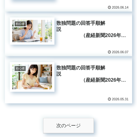
2026.06.14
数独問題の回答手順解
初心者
説
（産経新聞2026年6
月7日掲載分）
2026.06.07
数独問題の回答手順解
初心者
説
（産経新聞2026年5
月31日掲載分）
2026.05.31
次のページ