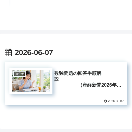
説
10
2026-06-07
数独問題の回答手順解
初心者
説
（産経新聞2026年6
月7日掲載分）
2026.06.07