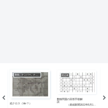
数独、ナンバー、ナンクロ、数字クロス
初心者
数独問題の回答手順解
数
説
絵クロス（Ver？）
（産経新聞2022年5月15
（
日掲載分）
日